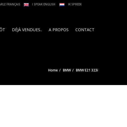
ARLE FRANÇAIS
I SPEAK ENGLISH
IK SPREEK
PÔT
DÉJÀ VENDUES..
A PROPOS
CONTACT
Home
BMW
BMW E21 323i