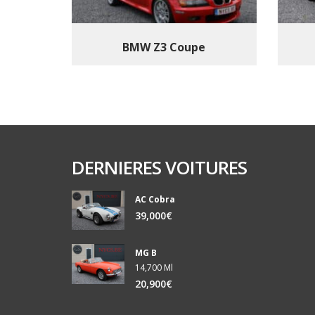
BMW Z3 Coupe
DERNIERES VOITURES
AC Cobra
39,000€
MG B
14,700 Ml
20,900€