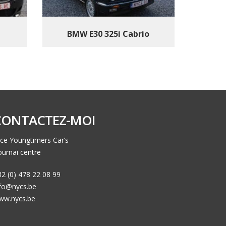
BMW E30 325i Cabrio
CONTACTEZ-MOI
ce Youngtimers Car’s
urnai centre
2 (0) 478 22 08 99
nfo@nycs.be
ww.nycs.be