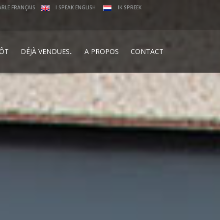
ARLE FRANÇAIS
I SPEAK ENGLISH
IK SPREEK
PÔT
DÉJÀ VENDUES..
A PROPOS
CONTACT