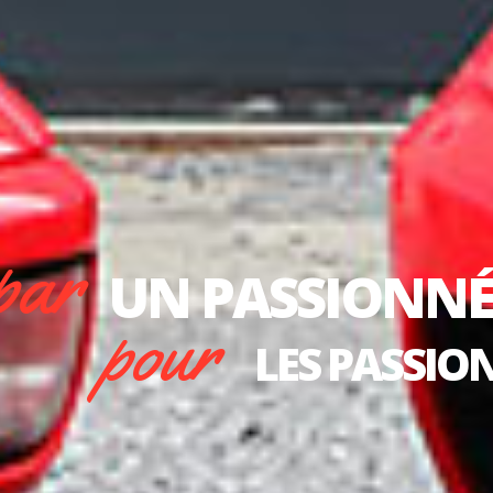
DECO
tous
NOS