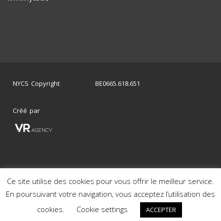
NYCS Copyright
BE0665.618.651
©
2024
-
Créé par
Ce site utilise des cookies pour vous offrir le meilleur service.
Mon histoire en photos
Nos voitures en stock
En poursuivant votre navigation, vous acceptez l’utilisation des
Nos voitures déjà vendues
Mentions Légales
cookies.
Cookie settings
ACCEPTER