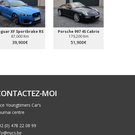
aguar XF Sportbrake RS
Porsche 997 4S Cabrio
Ferrari
87,000 Km
179,200 Km
47,
39,900€
51,900€
139
CONTACTEZ-MOI
ce Youngtimers Car’s
urnai centre
2 (0) 478 22 08 99
nfo@nycs.be