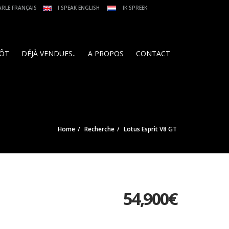
ARLE FRANÇAIS
I SPEAK ENGLISH
IK SPREEK
PÔT
DÉJÀ VENDUES..
A PROPOS
CONTACT
Home
Recherche
Lotus Esprit V8 GT
54,900
€