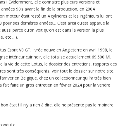
ans ! Évidemment, elle connaitre plusieurs versions et
s années 90’s avant la fin de la production, en 2004.
 moteur était resté un 4 cylindres et les ingénieurs lui ont
 V8 pour ses dernières années… C’est ainsi qu’est apparue la
 aussi parce qu’on voit qu’on est dans la version la plus
e, etc …).
tus Esprit V8 GT, livrée neuve en Angleterre en avril 1998, le
rise intérieur cuir noir, elle totalise actuellement 69.500 Ml.
 la vie de cette Lotus, le dossier des entretiens, rapports des
res sont très conséquents, voir tout le dossier sur notre site.
d’arriver en Belgique, chez un collectionneur qui l’a très bien
 fait faire un gros entretien en février 2024 pour la vendre
bon état ! Il n’y a rien à dire, elle ne présente pas le moindre
conduite.