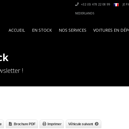
+32 (0) 478 22 08 99
JE P
NEDERLANDS
ACCUEIL
EN STOCK
NOS SERVICES
VOITURES EN DÉ
ck
sletter !
e
Brochure PDF
Imprimer
Véhicule suivant