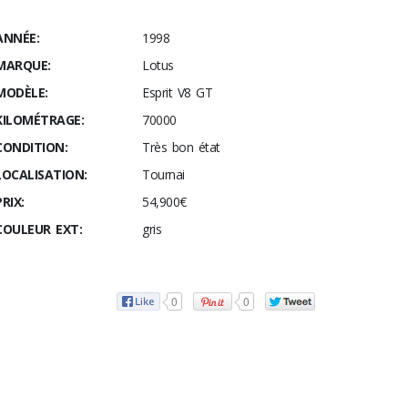
ANNÉE:
1998
MARQUE:
Lotus
MODÈLE:
Esprit V8 GT
KILOMÉTRAGE:
70000
CONDITION:
Très bon état
LOCALISATION:
Tournai
PRIX:
54,900€
COULEUR EXT:
gris
0
0