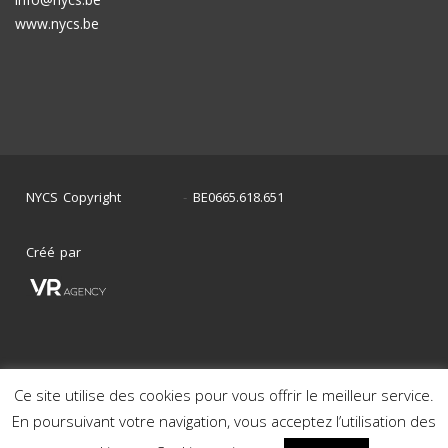
www.nycs.be
NYCS Copyright
BE0665.618.651
©
2024
-
Créé par
Ce site utilise des cookies pour vous offrir le meilleur service.
Mon histoire en photos
Nos voitures en stock
En poursuivant votre navigation, vous acceptez l’utilisation des
Nos voitures déjà vendues
Mentions Légales