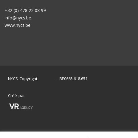
+32 (0) 478 22 08 99
info@nycs.be
www.nycs.be
NYCS Copyright
BE0665.618.651
©
2024
-
Créé par