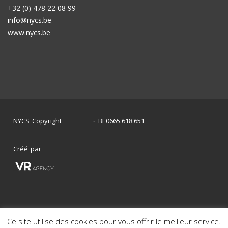
+32 (0) 478 22 08 99
info@nycs.be
www.nycs.be
NYCS Copyright
BE0665.618.651
©
2024
-
Créé par
Ce site utilise des cookies pour vous offrir le meilleur service.