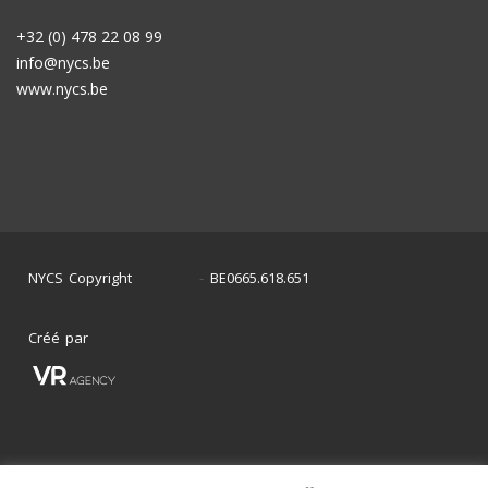
+32 (0) 478 22 08 99
info@nycs.be
www.nycs.be
NYCS Copyright
BE0665.618.651
©
2024
-
Créé par