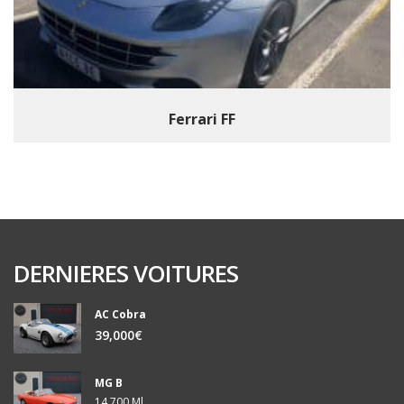
Ferrari FF
DERNIERES VOITURES
AC Cobra
39,000€
MG B
14,700 Ml