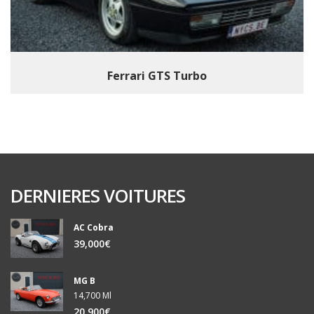
Ferrari GTS Turbo
DERNIERES VOITURES
AC Cobra
39,000€
MG B
14,700 Ml
20,900€