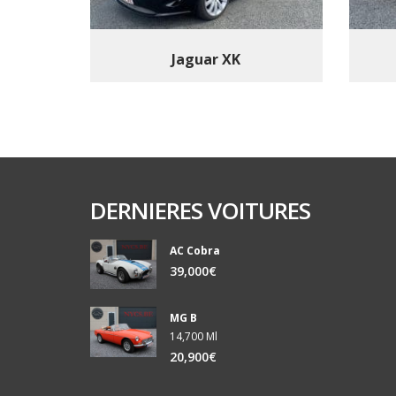
Jaguar XK
DERNIERES VOITURES
AC Cobra
39,000€
MG B
14,700 Ml
20,900€