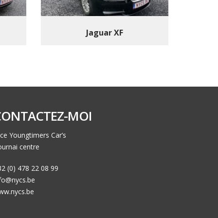
Jaguar XF
CONTACTEZ-MOI
ce Youngtimers Car’s
urnai centre
2 (0) 478 22 08 99
nfo@nycs.be
ww.nycs.be