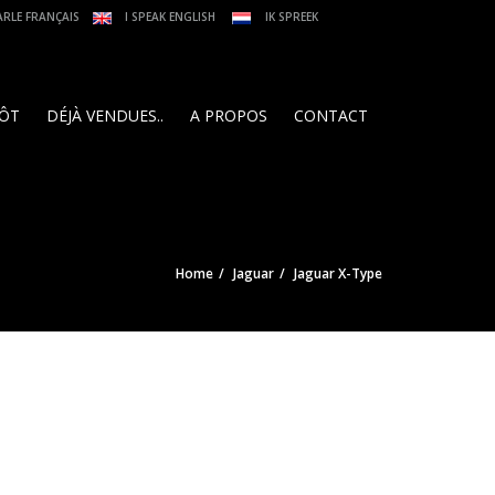
ARLE FRANÇAIS
I SPEAK ENGLISH
IK SPREEK
PÔT
DÉJÀ VENDUES..
A PROPOS
CONTACT
Home
Jaguar
Jaguar X-Type