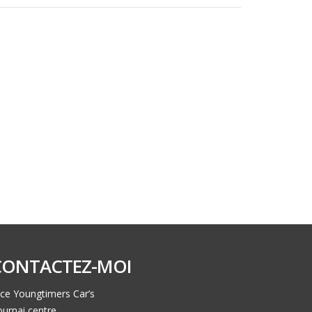
CONTACTEZ-MOI
ce Youngtimers Car’s
urnai centre