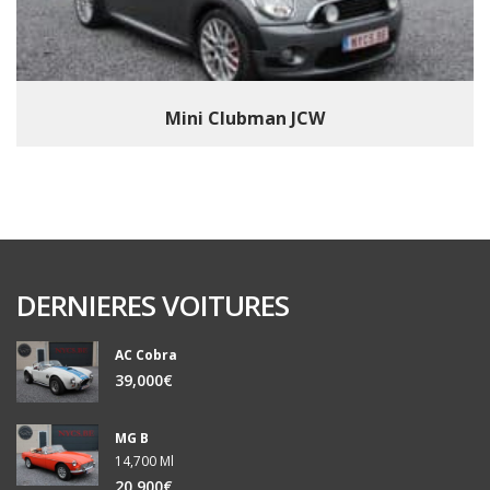
Mini Clubman JCW
DERNIERES VOITURES
AC Cobra
39,000€
MG B
14,700 Ml
20,900€