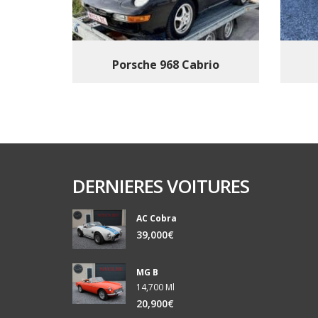
Porsche 968 Cabrio
DERNIERES VOITURES
AC Cobra
39,000€
MG B
14,700 Ml
20,900€