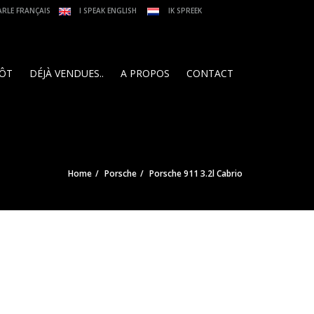
ARLE FRANÇAIS
I SPEAK ENGLISH
IK SPREEK
PÔT
DÉJÀ VENDUES..
A PROPOS
CONTACT
Home
Porsche
Porsche 911 3.2l Cabrio