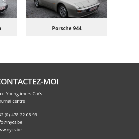
n
Porsche 944
CONTACTEZ-MOI
ce Youngtimers Car’s
urnai centre
2 (0) 478 22 08 99
nfo@nycs.be
ww.nycs.be