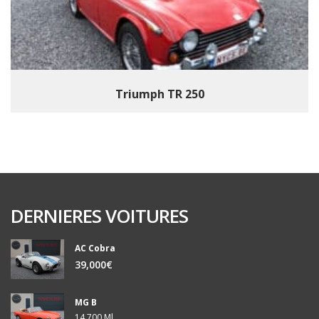
Triumph TR 250
DERNIERES VOITURES
AC Cobra
39,000€
MG B
14,700 Ml