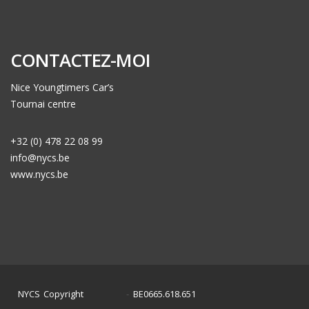
CONTACTEZ-MOI
Nice Youngtimers Car’s
Tournai centre
+32 (0) 478 22 08 99
info@nycs.be
www.nycs.be
NYCS Copyright
BE0665.618.651
©
2024
-