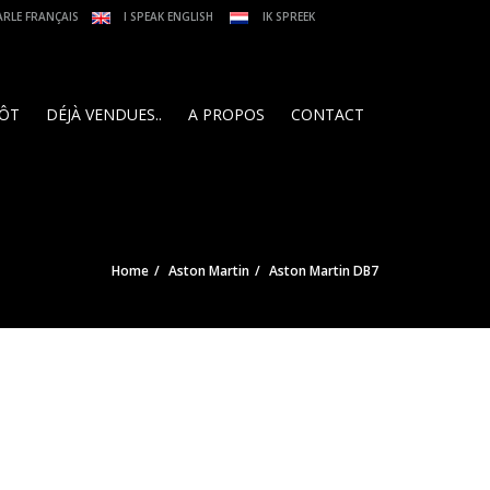
ARLE FRANÇAIS
I SPEAK ENGLISH
IK SPREEK
PÔT
DÉJÀ VENDUES..
A PROPOS
CONTACT
Home
Aston Martin
Aston Martin DB7