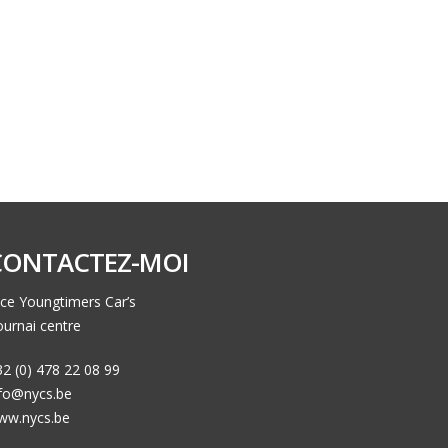
CONTACTEZ-MOI
ce Youngtimers Car’s
urnai centre
2 (0) 478 22 08 99
nfo@nycs.be
ww.nycs.be