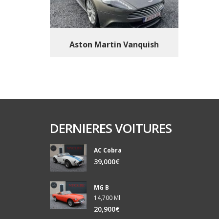
Aston Martin Vanquish
DERNIERES VOITURES
AC Cobra
39,000€
MG B
14,700 Ml
20,900€