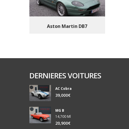
Aston Martin DB7
DERNIERES VOITURES
AC Cobra
39,000€
MG B
14,700 Ml
20,900€