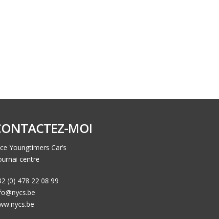
CONTACTEZ-MOI
ce Youngtimers Car’s
urnai centre
2 (0) 478 22 08 99
nfo@nycs.be
ww.nycs.be