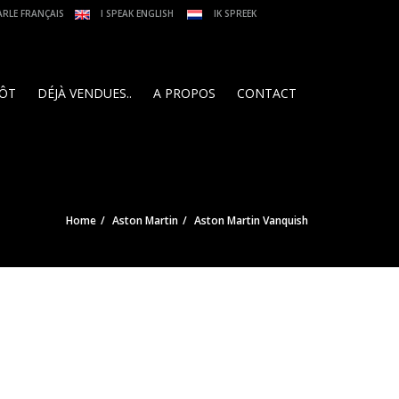
ARLE FRANÇAIS
I SPEAK ENGLISH
IK SPREEK
PÔT
DÉJÀ VENDUES..
A PROPOS
CONTACT
Home
Aston Martin
Aston Martin Vanquish