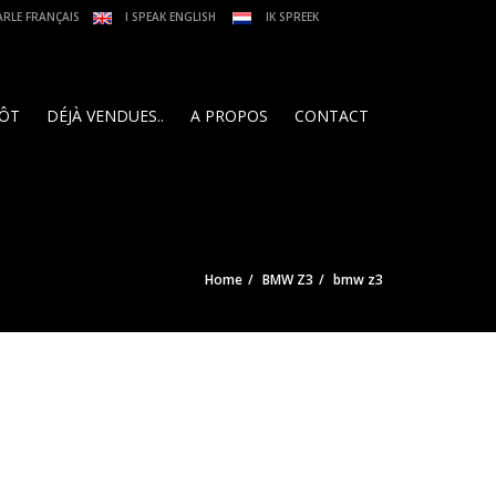
ARLE FRANÇAIS
I SPEAK ENGLISH
IK SPREEK
PÔT
DÉJÀ VENDUES..
A PROPOS
CONTACT
Home
BMW Z3
bmw z3