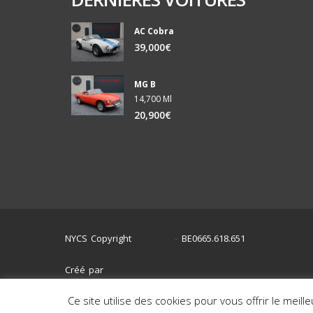
AC Cobra
39,000€
MG B
14,700 Ml
20,900€
NYCS Copyright
BE0665.618.651
©
2024
-
Créé par
Ce site utilise des cookies pour vous offrir le meill