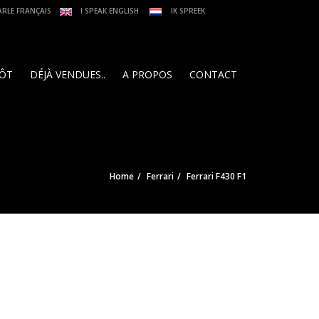
ARLE FRANÇAIS
I SPEAK ENGLISH
IK SPREEK
PÔT
DÉJÀ VENDUES..
A PROPOS
CONTACT
Home
Ferrari
Ferrari F430 F1