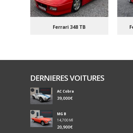
Ferrari 348 TB
F
DERNIERES VOITURES
AC Cobra
39,000€
MG B
14,700 Ml
20,900€