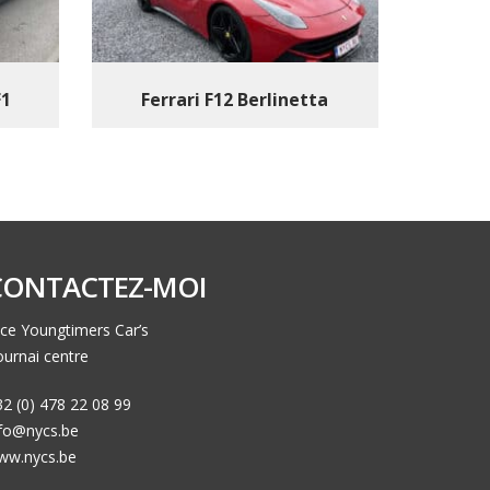
F1
Ferrari F12 Berlinetta
CONTACTEZ-MOI
ce Youngtimers Car’s
urnai centre
2 (0) 478 22 08 99
nfo@nycs.be
ww.nycs.be