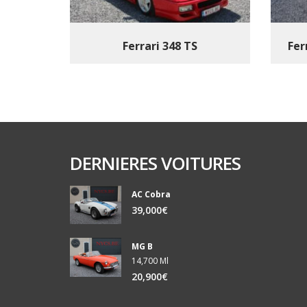
Ferrari 348 TS
Fer
DERNIERES VOITURES
AC Cobra
39,000€
MG B
14,700 Ml
20,900€