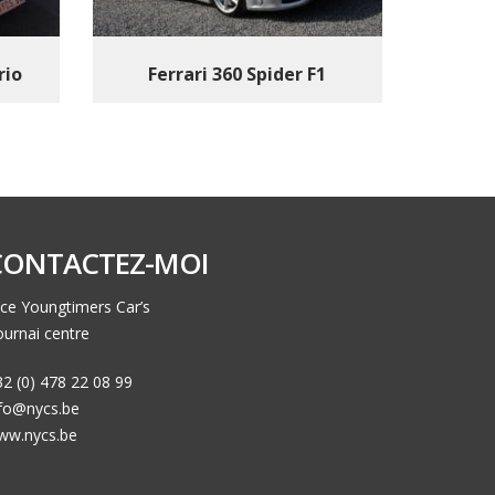
rio
Ferrari 360 Spider F1
CONTACTEZ-MOI
ce Youngtimers Car’s
urnai centre
2 (0) 478 22 08 99
nfo@nycs.be
ww.nycs.be