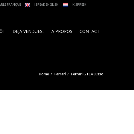
ARLE FRANÇAIS
I SPEAK ENGLISH
IK SPREEK
PÔT
DÉJÀ VENDUES..
A PROPOS
CONTACT
Home
Ferrari
Ferrari GTC4 Lusso