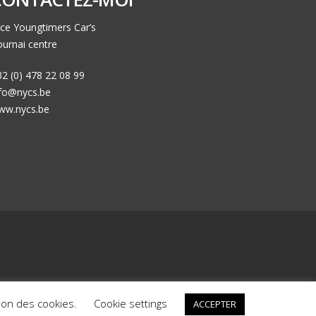
ce Youngtimers Car’s
urnai centre
2 (0) 478 22 08 99
nfo@nycs.be
ww.nycs.be
ck
Nos voitures déjà vendues
Mentions Légales
ation des cookies.
Cookie settings
ACCEPTER