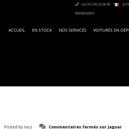
+32 (0) 478 22 08 99
JE P
NEDERLANDS
ACCUEIL
EN STOCK
NOS SERVICES
VOITURES EN DÉ
Posted by
nycs
Commentaires fermés
sur jaguar