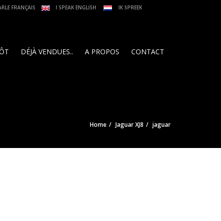
ARLE FRANÇAIS
I SPEAK ENGLISH
IK SPREEK
PÔT
DÉJÀ VENDUES..
A PROPOS
CONTACT
Home
Jaguar XJ8
jaguar