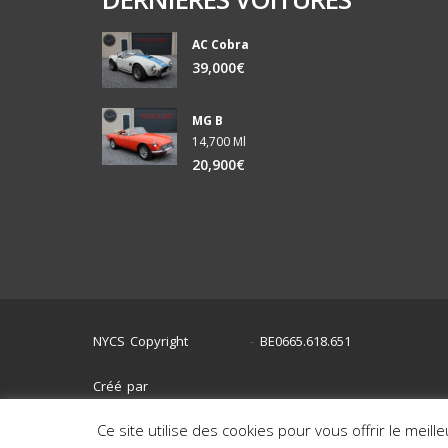
AC Cobra
39,000€
MG B
14,700 Ml
20,900€
NYCS Copyright
BE0665.618.651
©
2024
-
Créé par
Ce site utilise des cookies pour vous offrir le meill