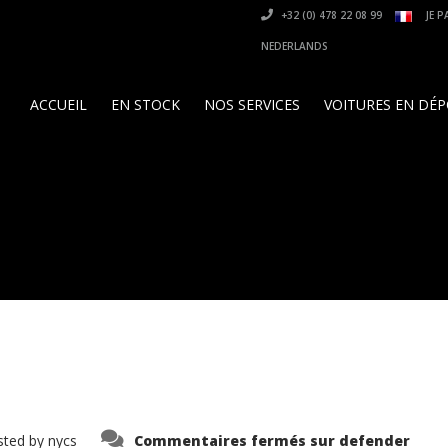
+32 (0) 478 22 08 99
JE P
NEDERLANDS
ACCUEIL
EN STOCK
NOS SERVICES
VOITURES EN DÉ
sted by
nycs
Commentaires fermés
sur defender