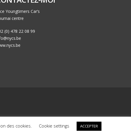
ce Youngtimers Car’s
urnai centre
2 (0) 478 22 08 99
nfo@nycs.be
ww.nycs.be
ck
Nos voitures déjà vendues
Mentions Légales
ation des cookies.
Cookie settings
ACCEPTER