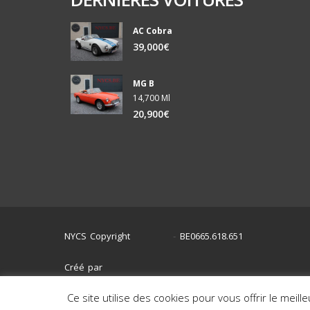
AC Cobra
39,000€
MG B
14,700 Ml
20,900€
NYCS Copyright
BE0665.618.651
©
2024
-
Créé par
Ce site utilise des cookies pour vous offrir le meill