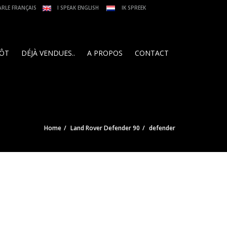
ARLE FRANÇAIS
I SPEAK ENGLISH
IK SPREEK
PÔT
DÉJÀ VENDUES..
A PROPOS
CONTACT
Home
Land Rover Defender 90
defender