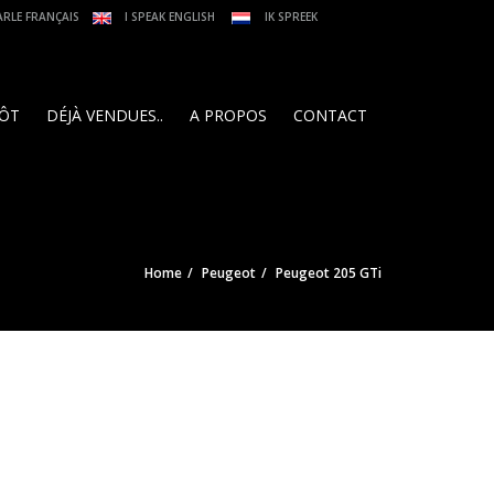
ARLE FRANÇAIS
I SPEAK ENGLISH
IK SPREEK
PÔT
DÉJÀ VENDUES..
A PROPOS
CONTACT
Home
Peugeot
Peugeot 205 GTi