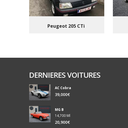
Peugeot 205 CTi
DERNIERES VOITURES
AC Cobra
39,000€
MG B
14,700 Ml
20,900€