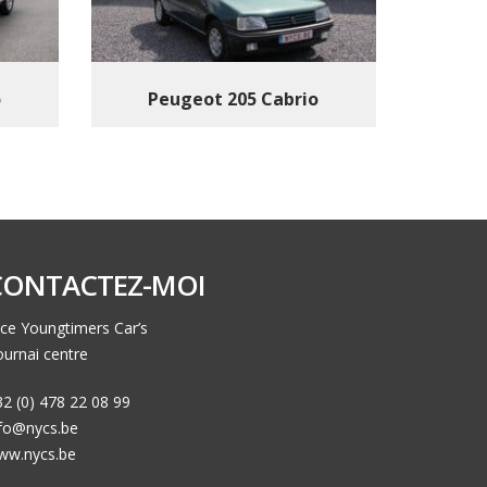
o
Peugeot 205 Cabrio
CONTACTEZ-MOI
ce Youngtimers Car’s
urnai centre
2 (0) 478 22 08 99
nfo@nycs.be
ww.nycs.be