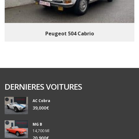
Peugeot 504 Cabrio
DERNIERES VOITURES
AC Cobra
39,000€
MG B
14,700 Ml
20,900€