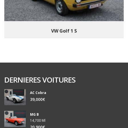
VW Golf 1 S
DERNIERES VOITURES
AC Cobra
39,000€
MG B
14,700 Ml
20,900€