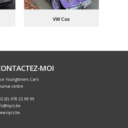
VW Cox
CONTACTEZ-MOI
ce Youngtimers Car’s
urnai centre
2 (0) 478 22 08 99
nfo@nycs.be
ww.nycs.be