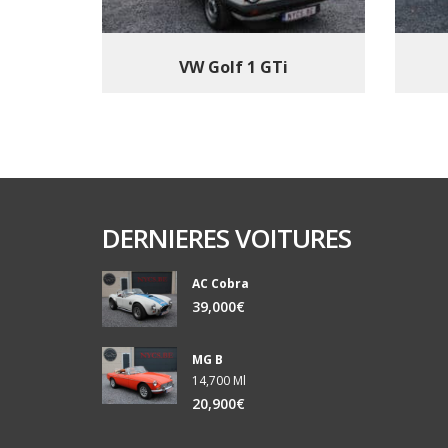
VW Golf 1 GTi
DERNIERES VOITURES
AC Cobra
39,000€
MG B
14,700 Ml
20,900€