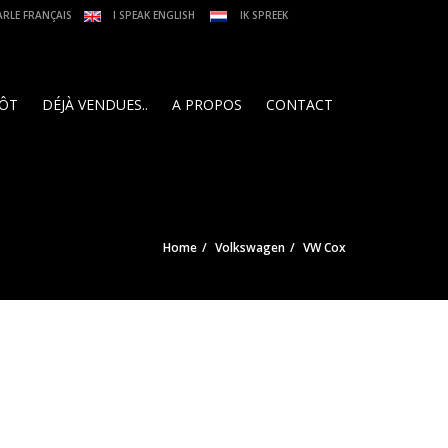
ARLE FRANÇAIS
I SPEAK ENGLISH
IK SPREEK
PÔT
DÉJÀ VENDUES..
A PROPOS
CONTACT
Home
Volkswagen
VW Cox