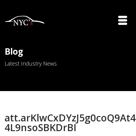
Blog
Latest Industry News
att.arKlwCxDYzJ5g0coQ9A
4L9nsoSBKDrBI