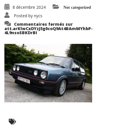
8 décembre 2024
Not categorized
Posted by
nycs
Commentaires fermés
sur
att.arKlwCxDYzJ5g0coQ9At4BAmMYhbP-
4L9nsoSBKDrBI