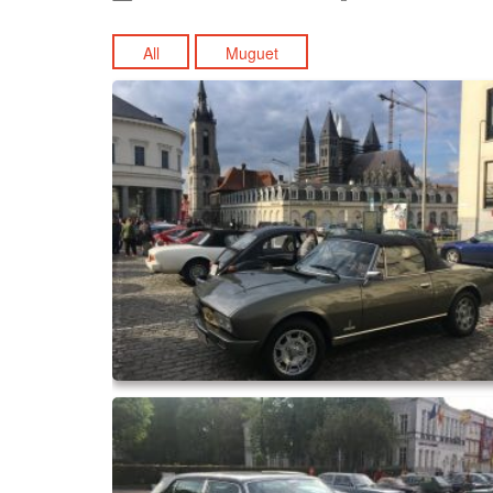
All
Muguet