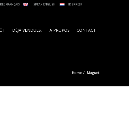
ARLE FRANÇAIS
I SPEAK ENGLISH
IK SPREEK
PÔT
DÉJÀ VENDUES..
A PROPOS
CONTACT
Home
Muguet