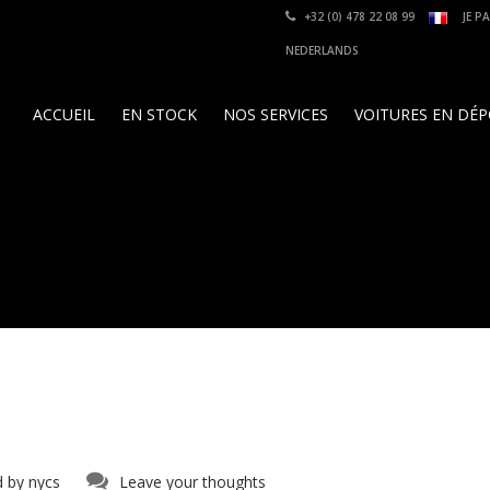
+32 (0) 478 22 08 99
JE P
NEDERLANDS
ACCUEIL
EN STOCK
NOS SERVICES
VOITURES EN DÉ
d by
nycs
Leave your thoughts