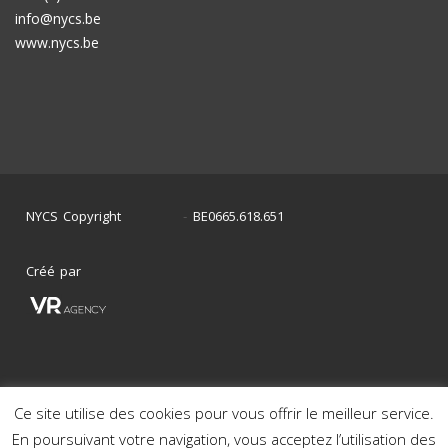
info@nycs.be
www.nycs.be
NYCS Copyright
BE0665.618.651
©
2024
-
Créé par
Ce site utilise des cookies pour vous offrir le meilleur service.
Mon histoire en photos
Nos voitures en stock
En poursuivant votre navigation, vous acceptez l’utilisation des