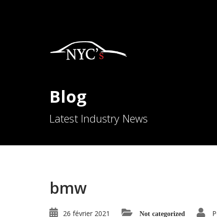
Blog
Latest Industry News
bmw
26 février 2021
P
Not categorized