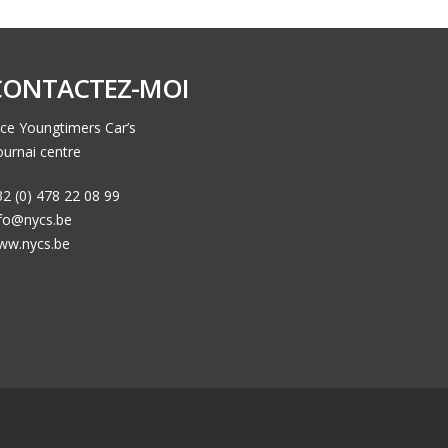
CONTACTEZ-MOI
ce Youngtimers Car’s
urnai centre
2 (0) 478 22 08 99
nfo@nycs.be
ww.nycs.be