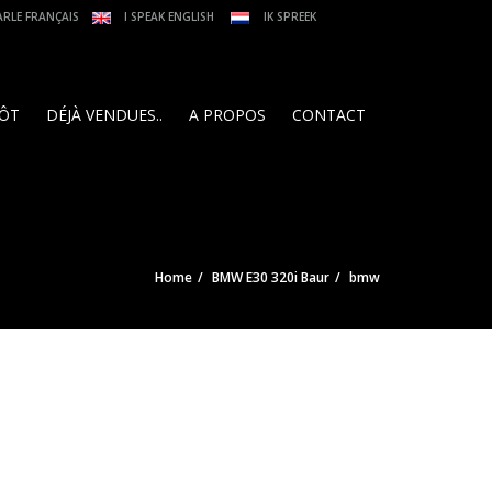
ARLE FRANÇAIS
I SPEAK ENGLISH
IK SPREEK
PÔT
DÉJÀ VENDUES..
A PROPOS
CONTACT
Home
BMW E30 320i Baur
bmw