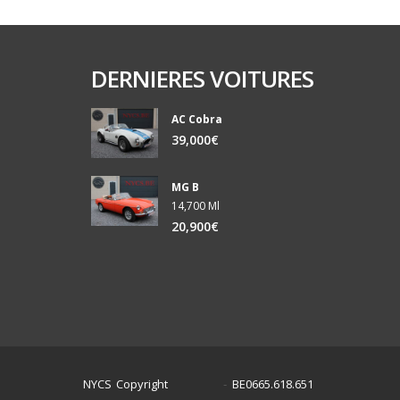
DERNIERES VOITURES
AC Cobra
39,000€
MG B
14,700 Ml
20,900€
NYCS Copyright
BE0665.618.651
©
2024
-