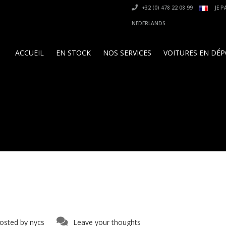
+32 (0) 478 22 08 99
JE P
NEDERLANDS
ACCUEIL
EN STOCK
NOS SERVICES
VOITURES EN DÉ
osted by
nycs
Leave your thoughts