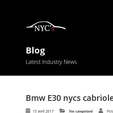
Blog
Latest Industry News
Bmw E30 nycs cabriol
15 avril 2017
Pos
Not categorized