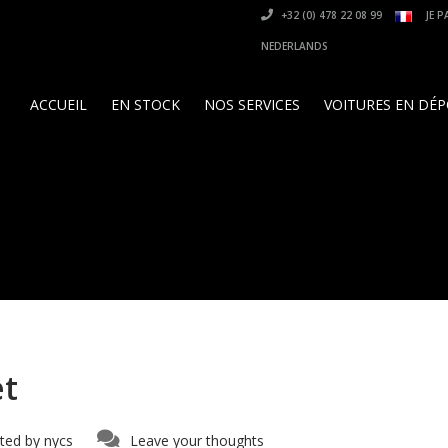
+32 (0) 478 22 08 99
JE P
NEDERLANDS
ACCUEIL
EN STOCK
NOS SERVICES
VOITURES EN DÉ
et
ted by
nycs
Leave your thoughts