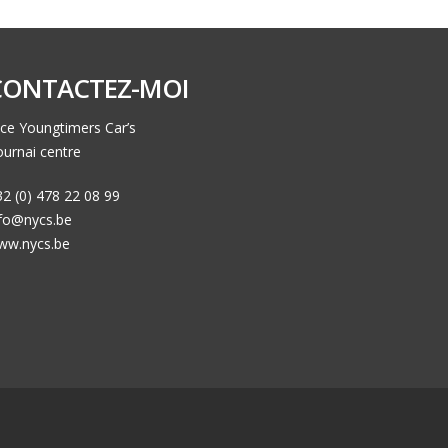
CONTACTEZ-MOI
ce Youngtimers Car’s
urnai centre
2 (0) 478 22 08 99
nfo@nycs.be
ww.nycs.be