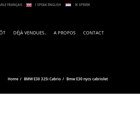
ARLE FRANÇAIS
I SPEAK ENGLISH
IK SPREEK
PÔT
DÉJÀ VENDUES..
A PROPOS
CONTACT
Home
BMW E30 325i Cabrio
Bmw E30 nycs cabriolet