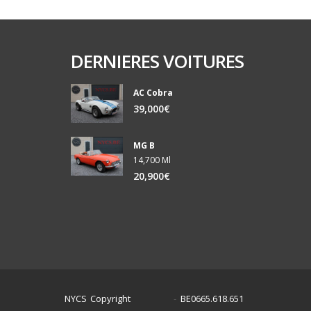
DERNIERES VOITURES
AC Cobra
39,000€
MG B
14,700 Ml
20,900€
NYCS Copyright
BE0665.618.651
©
2024
-