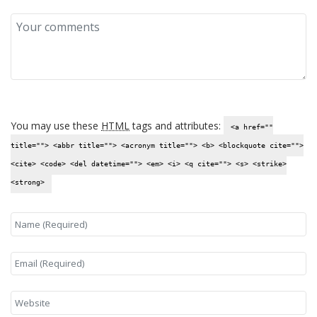
You may use these
HTML
tags and attributes:
<a href=""
title=""> <abbr title=""> <acronym title=""> <b> <blockquote cite="">
<cite> <code> <del datetime=""> <em> <i> <q cite=""> <s> <strike>
<strong>