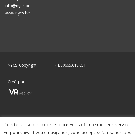
info@nycs.be
www.nycs.be
NYCS Copyright
BE0665.618.651
©
2024
-
Créé par
Ce site utilise des cookies pour vous offrir le meilleur service.
Mon histoire en photos
Nos voitures en stock
En poursuivant votre navigation, vous acceptez l’utilisation des