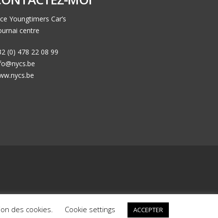
ce Youngtimers Car’s
urnai centre
2 (0) 478 22 08 99
nfo@nycs.be
ww.nycs.be
ck
Nos voitures déjà vendues
Mentions Légales
ation des cookies.
Cookie settings
ACCEPTER