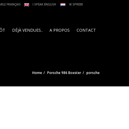
ARLE FRANÇAIS
I SPEAK ENGLISH
IK SPREEK
PÔT
DÉJÀ VENDUES..
A PROPOS
CONTACT
Home
Porsche 986 Boxster
porsche