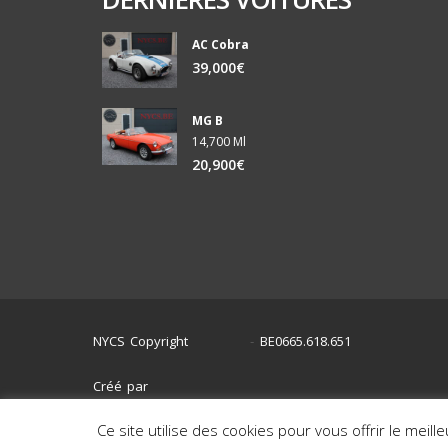
AC Cobra
39,000€
MG B
14,700 Ml
20,900€
NYCS Copyright
BE0665.618.651
©
2024
-
Créé par
Ce site utilise des cookies pour vous offrir le meill