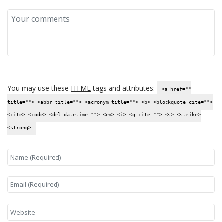
You may use these
HTML
tags and attributes:
<a href=""
title=""> <abbr title=""> <acronym title=""> <b> <blockquote cite="">
<cite> <code> <del datetime=""> <em> <i> <q cite=""> <s> <strike>
<strong>