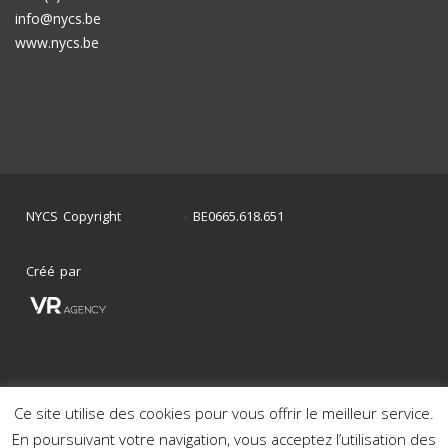
info@nycs.be
www.nycs.be
NYCS Copyright
BE0665.618.651
©
2024
-
Créé par
Ce site utilise des cookies pour vous offrir le meilleur service.
Mon histoire en photos
Nos voitures en stock
En poursuivant votre navigation, vous acceptez l’utilisation des