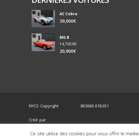
AC Cobra
39,000€
MG B
14,700 Ml
20,900€
NYCS Copyright
BE0665.618.651
©
2024
-
Créé par
Ce site utilise des cookies pour vous offrir le meill