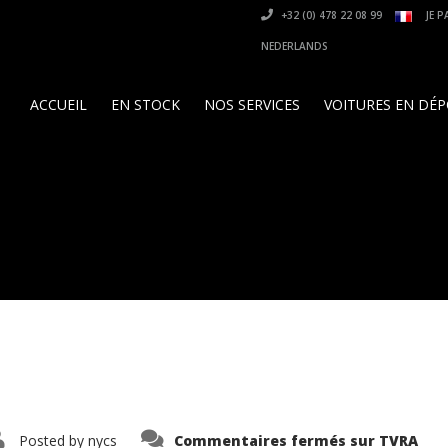
+32 (0) 478 22 08 99
JE P
NEDERLANDS
ACCUEIL
EN STOCK
NOS SERVICES
VOITURES EN DÉ
Posted by
nycs
Commentaires fermés
sur TVRA