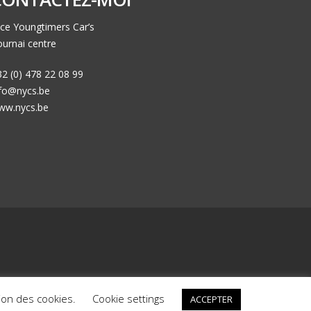
ce Youngtimers Car’s
urnai centre
2 (0) 478 22 08 99
nfo@nycs.be
ww.nycs.be
ck
Nos voitures déjà vendues
Mentions Légales
ation des cookies.
Cookie settings
ACCEPTER