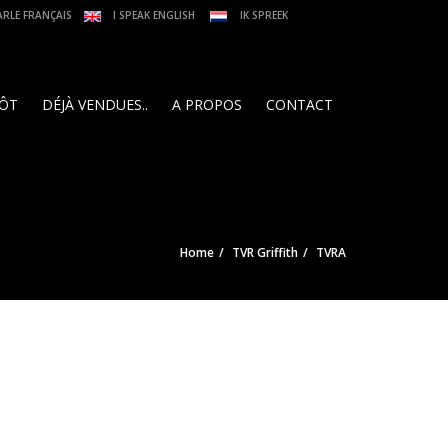
ARLE FRANÇAIS
I SPEAK ENGLISH
IK SPREEK
PÔT
DÉJÀ VENDUES..
A PROPOS
CONTACT
Home
TVR Griffith
TVRA