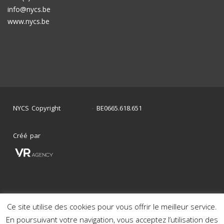
info@nycs.be
www.nycs.be
NYCS Copyright
BE0665.618.651
©
2024
-
Créé par
Ce site utilise des cookies pour vous offrir le meilleur service.
Mon histoire en photos
Nos voitures en stock
En poursuivant votre navigation, vous acceptez l’utilisation des