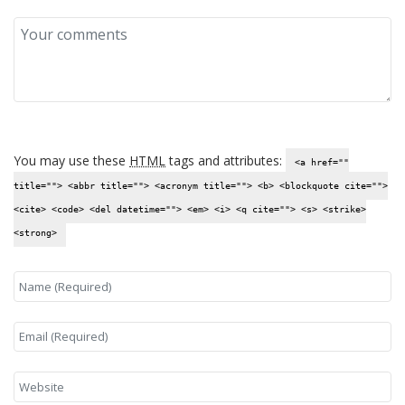
You may use these
HTML
tags and attributes:
<a href=""
title=""> <abbr title=""> <acronym title=""> <b> <blockquote cite="">
<cite> <code> <del datetime=""> <em> <i> <q cite=""> <s> <strike>
<strong>