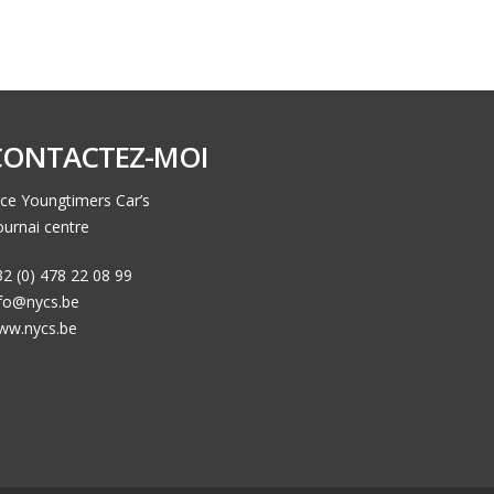
CONTACTEZ-MOI
ce Youngtimers Car’s
urnai centre
2 (0) 478 22 08 99
nfo@nycs.be
ww.nycs.be