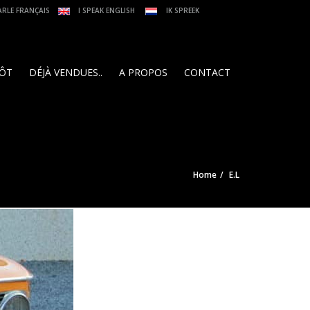
ARLE FRANÇAIS
I SPEAK ENGLISH
IK SPREEK
PÔT
DÉJÀ VENDUES..
A PROPOS
CONTACT
Home
E.L