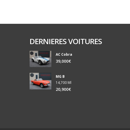
DERNIERES VOITURES
AC Cobra
39,000€
MG B
14,700 Ml
20,900€