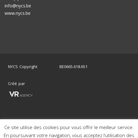
info@nycs.be
www.nycs.be
NYCS Copyright
BE0665.618.651
©
2024
-
Créé par
Ce site utilise des cookies pour vous offrir le meilleur service.
Mon histoire en photos
Nos voitures en stock
En poursuivant votre navigation, vous acceptez l’utilisation des